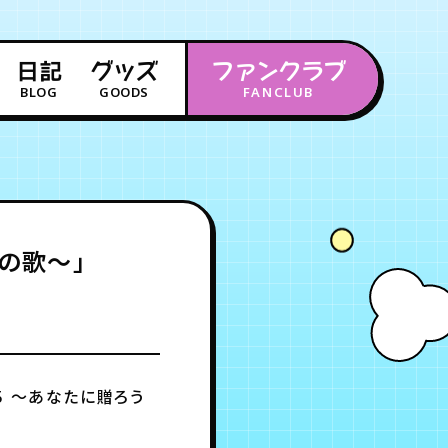
日記
グッズ
ファンクラブ
BLOG
GOODS
FANCLUB
年会員制ファンクラブ
会員登録
ログイン
望の歌～」
チケット
お知らせ
ムービー
FC TICKET
FC NEWS
MOVIE
5 ～あなたに贈ろう
月会員制ファンクラブ