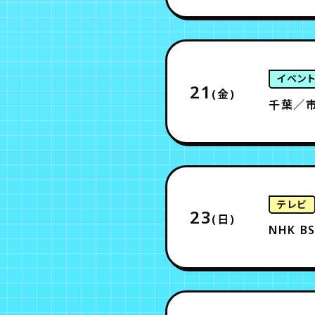
イベン
21
(金)
千葉／市
テレビ
23
(日)
NHK B