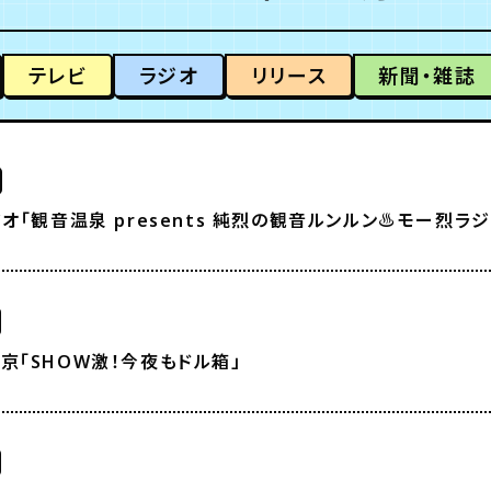
テレビ
ラジオ
リリース
新聞・雑誌
ジオ「観音温泉 presents 純烈の観音ルンルン♨モー烈ラジ
京「SHOW激！今夜もドル箱」