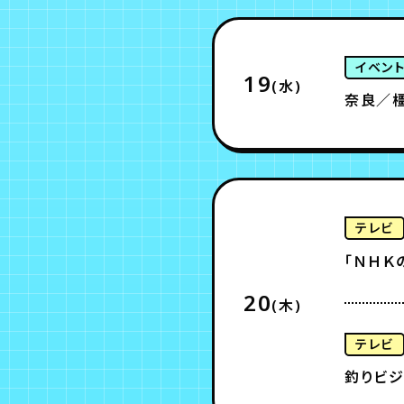
イベン
19
(水)
奈良／橿
テレビ
「ＮＨＫ
20
(木)
テレビ
釣りビジ