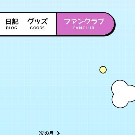
日記
グッズ
ファンクラブ
BLOG
GOODS
FANCLUB
年会員制ファンクラブ
会員登録
ログイン
チケット
お知らせ
ムービー
FC TICKET
FC NEWS
MOVIE
月会員制ファンクラブ
次の月