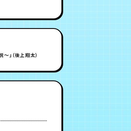
説～」（後上翔太）