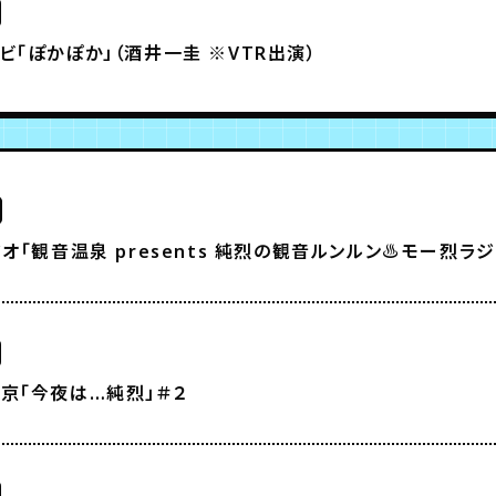
ビ「ぽかぽか」（酒井一圭 ※VTR出演）
ジオ「観音温泉 presents 純烈の観音ルンルン♨モー烈ラジ
京「今夜は…純烈」＃２