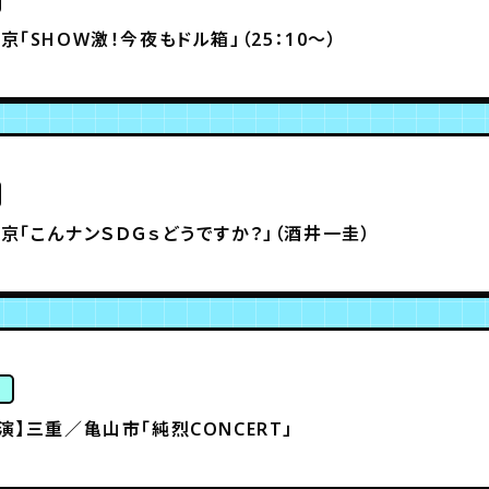
京「SHOW激！今夜もドル箱」（25：10～）
京「こんナンＳＤＧｓどうですか？」（酒井一圭）
ト
演】三重／亀山市「純烈CONCERT」