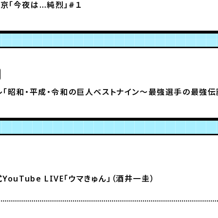
京「今夜は…純烈」#１
レ「昭和・平成・令和の巨人ベストナイン～最強選手の最強伝
YouTube LIVE「ウマきゅん」（酒井一圭）