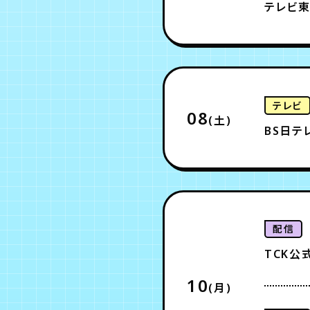
テレビ東
テレビ
08
(土)
BS日テ
配信
TCK公式
10
(月)