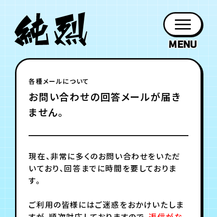
年会員制ファンクラブ
各種メールについて
ファン
お知らせ
グッズ
紹介
ホーム
日程
作品
チケット
日記
お問い合わせの回答メールが届き
クラブ
会員登録
ログイン
PROFILE
GOODS
NEWS
DISCOGRAPHY
SCHEDULE
HOME
TICKET
BLOG
ません。
チケット
お知らせ
ムービー
FC TICKET
FC NEWS
MOVIE
現在、非常に多くのお問い合わせをいただ
いており、回答までに時間を要しておりま
す。
月会員制ファンクラブ
ご利用の皆様にはご迷惑をおかけいたしま
すが、
順次対応しておりますので、
返信がな