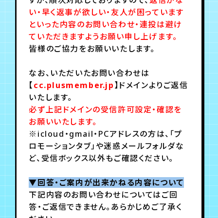
い・
早く返事が欲しい・友人が困っています
といった内容のお問い合わせ・連投は避け
年会員制ファンクラブ
ていただきますようお願い申し上げます。
皆様のご協力をお願いいたします。
会員登録
ログイン
なお、
いただいたお問い合わせは
【
cc.plusmember.jp
】ドメインよりご返信
チケット
お知らせ
ムービー
いたします。
必ず上記ドメインの受信許可設定・確認を
TICKET
FC NEWS
MOVIE
お願いいたします。
※icloud・gmail・PCアドレスの方は、「プ
ロモーションタブ」や迷惑メールフォルダな
ど、受信ボックス以外もご確認ください。
▼回答・ご案内が出来かねる内容について
下記内容のお問い合わせについてはご回
答・ご返信できません。あらかじめご了承く