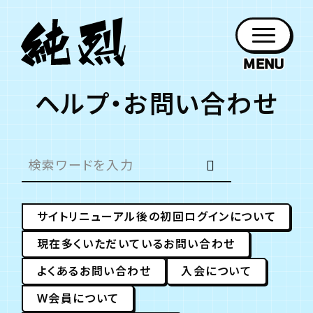
ヘルプ・お問い合わせ
年会員制ファンクラブ
ファン
お知らせ
グッズ
紹介
ホーム
日程
作品
チケット
日記
クラブ
会員登録
ログイン
PROFILE
GOODS
NEWS
DISCOGRAPHY
SCHEDULE
HOME
TICKET
BLOG
チケット
お知らせ
ムービー
FC TICKET
FC NEWS
MOVIE
サイトリニューアル後の初回ログインについて
現在多くいただいているお問い合わせ
よくあるお問い合わせ
入会について
月会員制ファンクラブ
W会員について