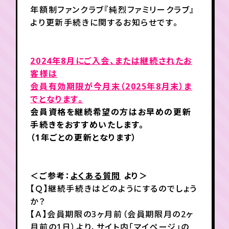
年額制ファンクラブ『純烈ファミリークラブ』
より更新手続きに関するお知らせです。
年会員制ファンクラブ
2024
年8月にご入会、または継続されたお
会員登録
ログイン
客様は
会員有効期限が今月末（2025年8月末）ま
でとなります。
チケット
お知らせ
ムービー
会員資格を継続希望の方はお早めの更新
TICKET
FC NEWS
MOVIE
手続きをおすすめいたします。
（1年ごとの更新となります）
＜ご参考：
よくある質問
より＞
【Ｑ】継続手続きはどのようにするのでしょう
か？
【Ａ】会員期限の3ヶ月前（会員期限月の2ヶ
月前の1日）より、サイト内「マイページ」の