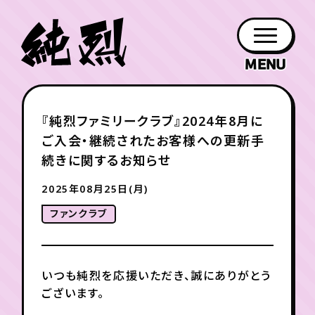
年会員制ファンクラブ
『純烈ファミリークラブ』2024年8月に
ファン
お知らせ
グッズ
紹介
ホーム
日程
作品
チケット
日記
ご入会・継続されたお客様への更新手
クラブ
会員登録
ログイン
PROFILE
GOODS
NEWS
DISCOGRAPHY
SCHEDULE
HOME
TICKET
BLOG
続きに関するお知らせ
2025年08月25日(月)
チケット
お知らせ
ムービー
ファンクラブ
FC TICKET
FC NEWS
MOVIE
いつも純烈を応援いただき、誠にありがとう
月会員制ファンクラブ
ございます。