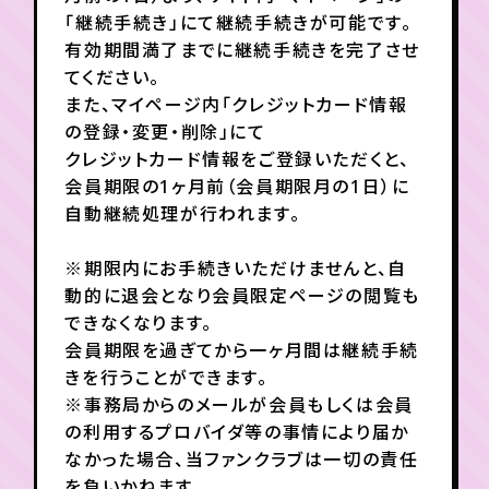
月会員制ファンクラブ
「継続手続き」にて継続手続きが可能です。
有効期間満了までに継続手続きを完了させ
会員登録
ログイン
てください。
また、マイページ内「クレジットカード情報
の登録・変更・削除」にて
クレジットカード情報をご登録いただくと、
会員期限の1ヶ月前（会員期限月の1日）に
自動継続処理が行われます。
※期限内にお手続きいただけませんと、自
動的に退会となり会員限定ページの閲覧も
できなくなります。
会員期限を過ぎてから一ヶ月間は継続手続
きを行うことができます。
※事務局からのメールが会員もしくは会員
の利用するプロバイダ等の事情により届か
なかった場合、当ファンクラブは一切の責任
を負いかねます。