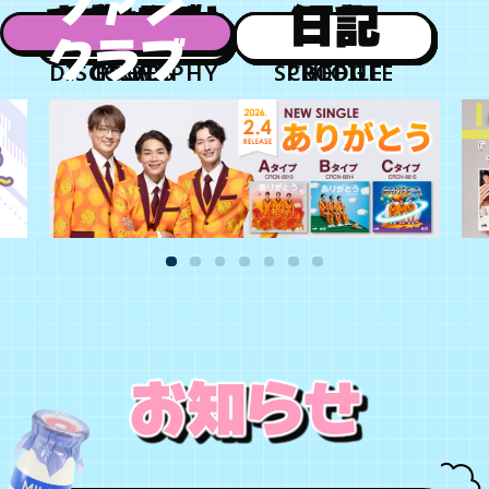
ファン
お知らせ
チケット
グッズ
作品
日程
紹介
日記
クラブ
年会員制ファンクラブ
DISCOGRAPHY
GOODS
TICKET
NEWS
SCHEDULE
PROFILE
BLOG
会員登録
ログイン
チケット
お知らせ
ムービー
TICKET
FC NEWS
MOVIE
お知らせ