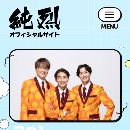
年会員制ファンクラブ
ファン
お知らせ
グッズ
紹介
ホーム
日程
作品
チケット
日記
クラブ
会員登録
ログイン
PROFILE
GOODS
NEWS
DISCOGRAPHY
SCHEDULE
HOME
TICKET
BLOG
チケット
お知らせ
ムービー
FC TICKET
FC NEWS
MOVIE
月会員制ファンクラブ