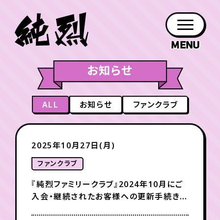
お知らせ
年会員制ファンクラブ
ファン
お知らせ
グッズ
紹介
ホーム
日程
作品
チケット
日記
クラブ
会員登録
ログイン
ALL
お知らせ
ファンクラブ
PROFILE
GOODS
NEWS
DISCOGRAPHY
SCHEDULE
HOME
TICKET
BLOG
チケット
お知らせ
ムービー
2025年10月27日(月)
FC TICKET
FC NEWS
MOVIE
ファンクラブ
『純烈ファミリークラブ』2024年10月にご
入会・継続されたお客様への更新手続きに
月会員制ファンクラブ
関するお知らせ