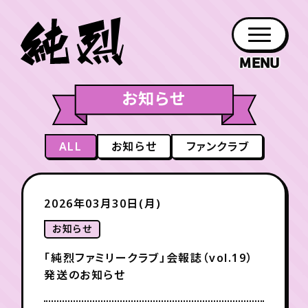
お知らせ
年会員制ファンクラブ
ファン
お知らせ
グッズ
紹介
ホーム
日程
作品
チケット
日記
クラブ
会員登録
ログイン
ALL
お知らせ
ファンクラブ
PROFILE
GOODS
NEWS
DISCOGRAPHY
SCHEDULE
HOME
TICKET
BLOG
チケット
お知らせ
ムービー
2026年03月30日(月)
FC TICKET
FC NEWS
MOVIE
お知らせ
「純烈ファミリークラブ」会報誌（vol.19）
発送のお知らせ
月会員制ファンクラブ