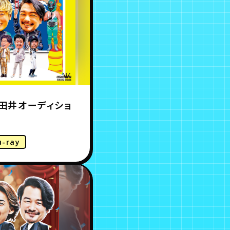
田井オーディショ
u-ray