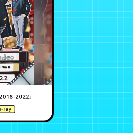
2018-2022」
u-ray