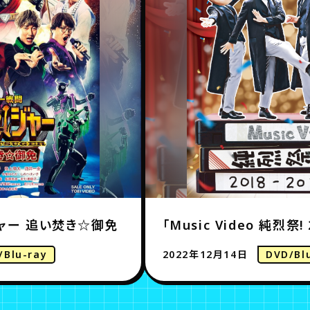
ャー 追い焚き☆御免
「Music Video 純烈祭! 
/Blu-ray
2022年12月14日
DVD/Bl