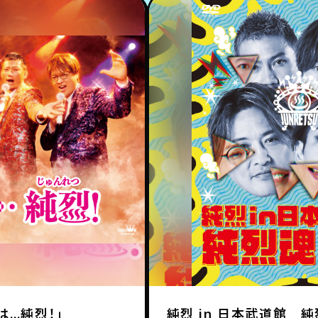
は…純烈！」
純烈 in 日本武道館 純