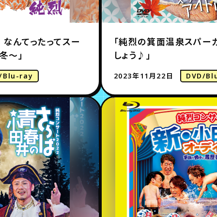
3 なんてったってスー
「純烈の箕面温泉スパー
冬〜」
しょう♪」
/Blu-ray
2023年11月22日
DVD/Bl