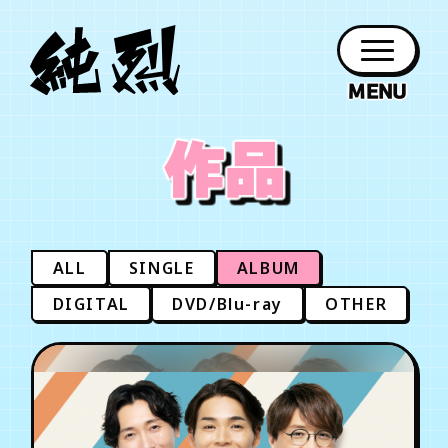
年会員制ファンクラブ
作品
ファン
お知らせ
グッズ
紹介
ホーム
日程
作品
チケット
日記
クラブ
会員登録
ログイン
PROFILE
GOODS
NEWS
DISCOGRAPHY
SCHEDULE
HOME
TICKET
BLOG
ALL
SINGLE
ALBUM
チケット
お知らせ
ムービー
DIGITAL
DVD/Blu-ray
OTHER
FC TICKET
FC NEWS
MOVIE
月会員制ファンクラブ