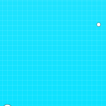
小田井涼平「息子がお世話になりました。」
2022年10月05日
ALBUM