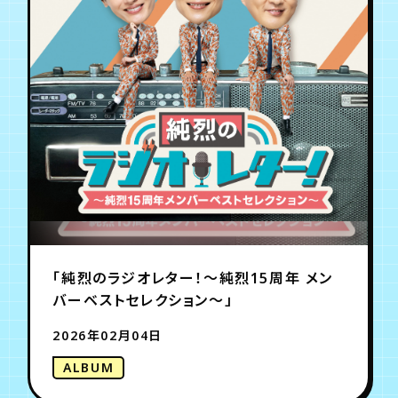
年会員制ファンクラブ
会員登録
ログイン
チケット
お知らせ
ムービー
TICKET
FC NEWS
MOVIE
「純烈のラジオレター！～純烈15周年 メン
バーベストセレクション～」
2026年02月04日
ALBUM