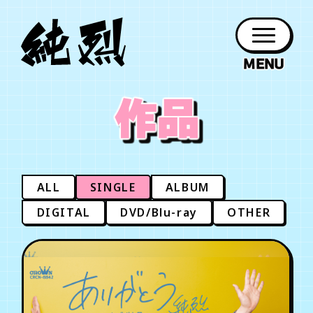
年会員制ファンクラブ
作品
ファン
お知らせ
グッズ
紹介
ホーム
日程
作品
チケット
日記
クラブ
会員登録
ログイン
PROFILE
GOODS
NEWS
DISCOGRAPHY
SCHEDULE
HOME
TICKET
BLOG
ALL
SINGLE
ALBUM
チケット
お知らせ
ムービー
DIGITAL
DVD/Blu-ray
OTHER
FC TICKET
FC NEWS
MOVIE
月会員制ファンクラブ