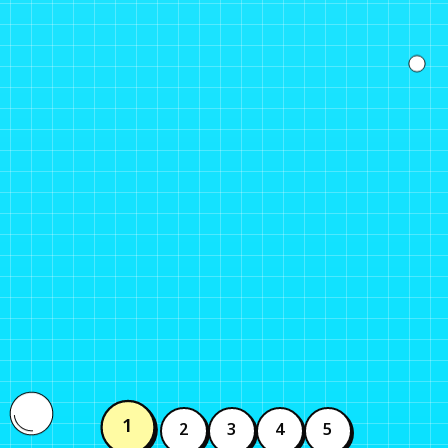
夢みた果実(A・Bタイプ)
2024年04月03日
SINGLE
1
2
3
4
5