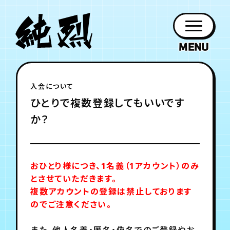
年会員制ファンクラブ
入会について
ファン
お知らせ
グッズ
紹介
ホーム
日程
作品
チケット
日記
ひとりで複数登録してもいいです
クラブ
会員登録
ログイン
PROFILE
GOODS
NEWS
DISCOGRAPHY
SCHEDULE
HOME
TICKET
BLOG
か？
チケット
お知らせ
ムービー
FC TICKET
FC NEWS
MOVIE
おひとり様につき、1名義（1アカウント）のみ
とさせていただきます。
複数アカウントの登録は禁止しております
のでご注意ください。
月会員制ファンクラブ
また、他人名義・匿名・偽名でのご登録やお