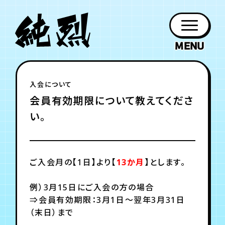
年会員制ファンクラブ
入会について
ファン
お知らせ
グッズ
紹介
ホーム
日程
作品
チケット
日記
会員有効期限について教えてくださ
クラブ
会員登録
ログイン
PROFILE
GOODS
NEWS
DISCOGRAPHY
SCHEDULE
HOME
TICKET
BLOG
い。
チケット
お知らせ
ムービー
FC TICKET
FC NEWS
MOVIE
ご入会月の【1日】より【
13か月
】とします。
例）3月15日にご入会の方の場合
⇒会員有効期限：3月1日～翌年3月31日
月会員制ファンクラブ
（末日）まで