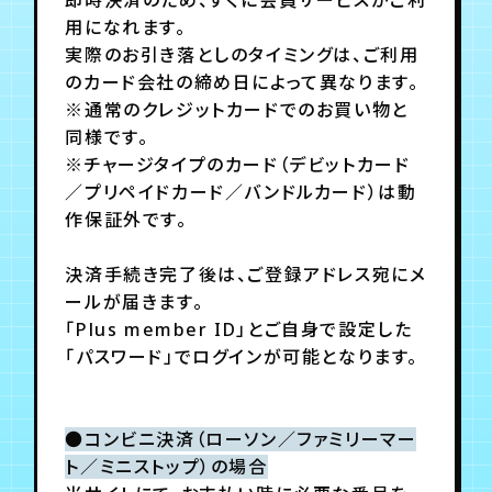
用になれます。
実際のお引き落としのタイミングは、ご利用
年会員制ファンクラブ
のカード会社の締め日によって異なります。
※通常のクレジットカードでのお買い物と
会員登録
ログイン
同様です。
※チャージタイプのカード（デビットカード
／プリペイドカード／バンドルカード）は動
チケット
お知らせ
ムービー
作保証外です。
TICKET
FC NEWS
MOVIE
決済手続き完了後は、ご登録アドレス宛にメ
ールが届きます。
「Plus member ID」とご自身で設定した
「パスワード」でログインが可能となります。
●コンビニ決済（ローソン／ファミリーマー
ト
／ミニストップ
）の場合