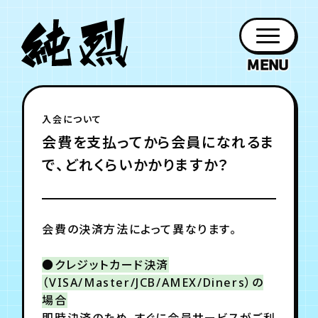
年会員制ファンクラブ
入会について
ファン
お知らせ
グッズ
紹介
ホーム
日程
作品
チケット
日記
会費を支払ってから会員になれるま
クラブ
会員登録
ログイン
PROFILE
GOODS
NEWS
DISCOGRAPHY
SCHEDULE
HOME
TICKET
BLOG
で、どれくらいかかりますか？
チケット
お知らせ
ムービー
FC TICKET
FC NEWS
MOVIE
会費の決済方法によって異なります。
●クレジットカード決済
（VISA/Master/JCB/AMEX/Diners）の
月会員制ファンクラブ
場合
即時決済のため、すぐに会員サービスがご利