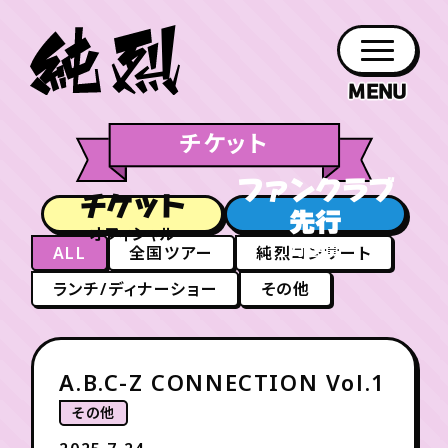
チケット
年会員制ファンクラブ
ファン
お知らせ
グッズ
紹介
ホーム
日程
作品
チケット
日記
ファンクラブ
チケット
クラブ
会員登録
ログイン
PROFILE
GOODS
NEWS
DISCOGRAPHY
SCHEDULE
HOME
TICKET
BLOG
先行
オフィシャル
月会員
ALL
全国ツアー
純烈コンサート
チケット
お知らせ
ムービー
ランチ/ディナーショー
その他
FC TICKET
FC NEWS
MOVIE
A.B.C-Z CONNECTION Vol.1
月会員制ファンクラブ
その他