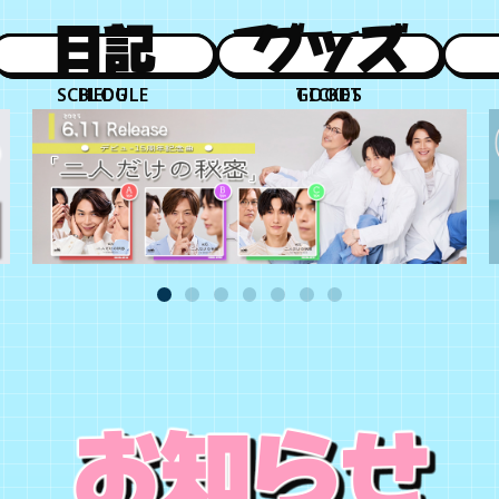
日程
日記
チケット
グッズ
SCHEDULE
BLOG
TICKET
GOODS
お知らせ