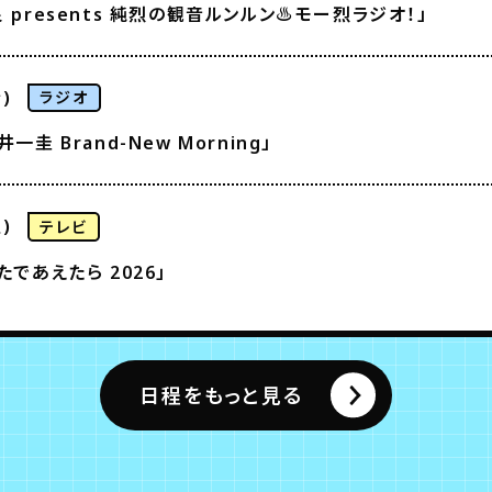
 presents 純烈の観音ルンルン♨モー烈ラジオ！」
)
ラジオ
一圭 Brand-New Morning」
)
テレビ
たであえたら 2026」
日程をもっと見る