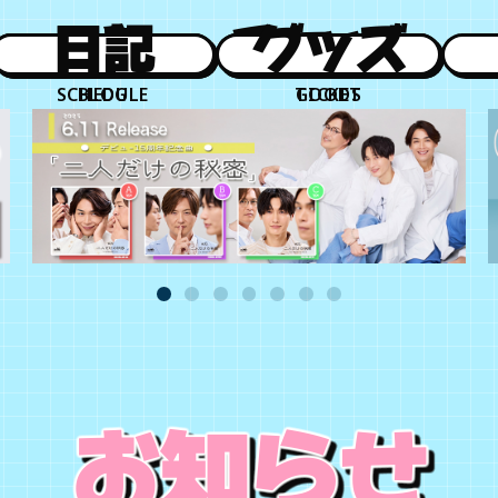
日程
日記
チケット
グッズ
SCHEDULE
BLOG
TICKET
GOODS
お知らせ