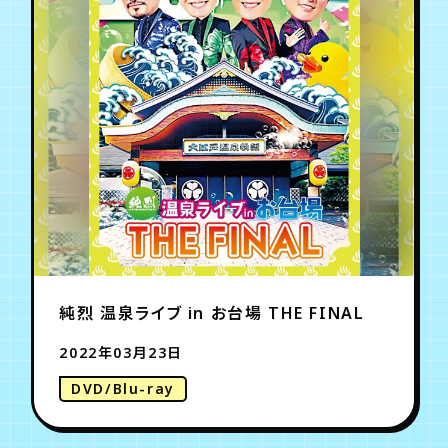
年会員制ファンクラブ
会員登録
ログイン
チケット
お知らせ
ムービー
TICKET
FC NEWS
MOVIE
純烈 温泉ライブ in お台場 THE FINAL
2022年03月23日
DVD/Blu-ray