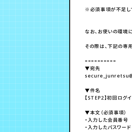
※必須事項が不足し
なお、お使いの環境
その際は、下記の専
==========
▼宛先
secure_junretsu
▼件名
【STEP2】初回ロ
▼本文（必須事項）
・入力した会員番号
・入力したパスワード