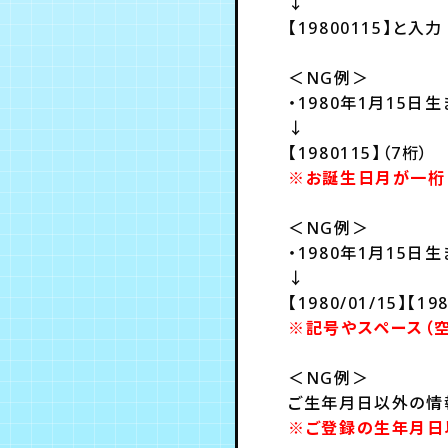
↓
【19800115】と入力
＜NG例＞
・1980年1月15日
↓
【1980115】（7桁）
※お誕生日月が一桁（
＜NG例＞
・1980年1月15日
↓
【1980/01/15】【198
※記号やスペース（
＜NG例＞
ご生年月日以外の情
※ご登録の生年月日