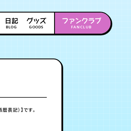
日記
グッズ
ファンクラブ
BLOG
GOODS
FANCLUB
年会員制ファンクラブ
会員登録
ログイン
チケット
お知らせ
ムービー
FC TICKET
FC NEWS
MOVIE
西暦表記）】です。
月会員制ファンクラブ