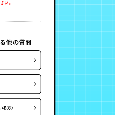
さい。
する他の質問
いる方）