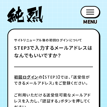
年会員制ファンクラブ
サイトリニューアル後の初回ログインについて
ファン
お知らせ
グッズ
紹介
ホーム
日程
作品
チケット
日記
STEP3で入力するメールアドレスは
クラブ
会員登録
ログイン
PROFILE
GOODS
NEWS
DISCOGRAPHY
SCHEDULE
HOME
TICKET
BLOG
なんでもいいですか？
チケット
お知らせ
ムービー
FC TICKET
FC NEWS
MOVIE
初回ログイン
の【STEP3】では、「送受信が
できるメールアドレス」をご登録ください。
ご利用いただける送受信可能なメールアド
月会員制ファンクラブ
レスを入力し、「認証する」ボタンを押してく
ださい。