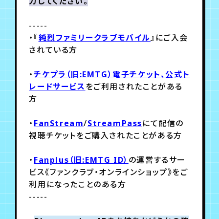
月会員制ファンクラブ
力してください。
-----
会員登録
ログイン
・『
純烈ファミリークラブモバイル
』
にご入会
されている方
・
チケプラ（旧:EMTG）電子チケット、公式ト
レードサービス
をご利用されたことがある
方
・
FanStream
/
StreamPass
にて配信の
視聴チケットをご購入されたことがある方
・
Fanplus（旧:EMTG ID）
の運営するサー
ビス《ファンクラブ・オンラインショップ》をご
利用になったことのある方
-----